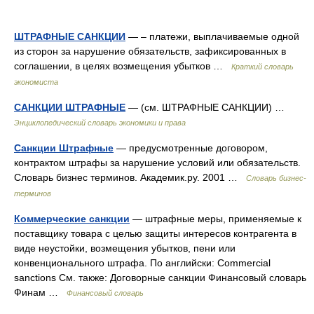
ШТРАФНЫЕ САНКЦИИ
— – платежи, выплачиваемые одной
из сторон за нарушение обязательств, зафиксированных в
соглашении, в целях возмещения убытков …
Краткий словарь
экономиста
САНКЦИИ ШТРАФНЫЕ
— (см. ШТРАФНЫЕ САНКЦИИ) …
Энциклопедический словарь экономики и права
Санкции Штрафные
— предусмотренные договором,
контрактом штрафы за нарушение условий или обязательств.
Словарь бизнес терминов. Академик.ру. 2001 …
Словарь бизнес-
терминов
Коммерческие санкции
— штрафные меры, применяемые к
поставщику товара с целью защиты интересов контрагента в
виде неустойки, возмещения убытков, пени или
конвенционального штрафа. По английски: Commercial
sanctions См. также: Договорные санкции Финансовый словарь
Финам …
Финансовый словарь