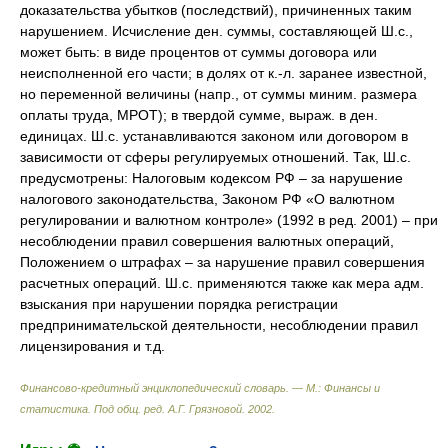
доказательства убытков (последствий), причиненных таким
нарушением. Исчисление ден. суммы, составляющей Ш.с.,
может быть: в виде процентов от суммы договора или
неисполненной его части; в долях от к.-л. заранее известной,
но переменной величины (напр., от суммы миним. размера
оплаты труда, МРОТ); в твердой сумме, выраж. в ден.
единицах. Ш.с. устанавливаются законом или договором в
зависимости от сферы регулируемых отношений. Так, Ш.с.
предусмотрены: Налоговым кодексом РФ – за нарушение
налогового законодательства, Законом РФ «О валютном
регулировании и валютном контроле» (1992 в ред. 2001) – при
несоблюдении правил совершения валютных операций,
Положением о штрафах – за нарушение правил совершения
расчетных операций. Ш.с. применяются также как мера адм.
взыскания при нарушении порядка регистрации
предпринимательской деятельности, несоблюдении правил
лицензирования и т.д.
Финансово-кредитный энциклопедический словарь. — М.: Финансы и
статистика
.
Под общ. ред. А.Г. Грязновой
.
2002
.